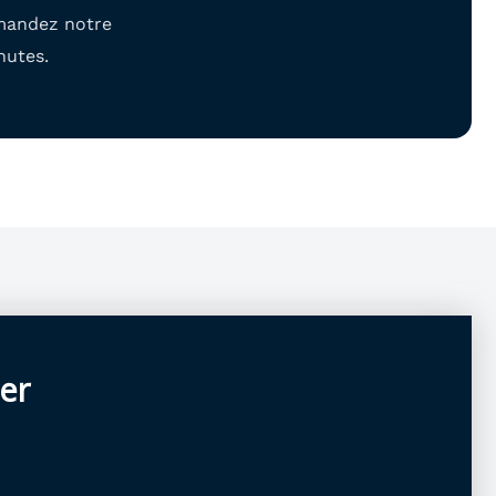
emandez notre
nutes.
ler