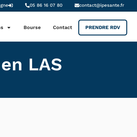
igne
05 86 16 07 80
contact@ipesante.fr
ns
Bourse
Contact
PRENDRE RDV
 en LAS