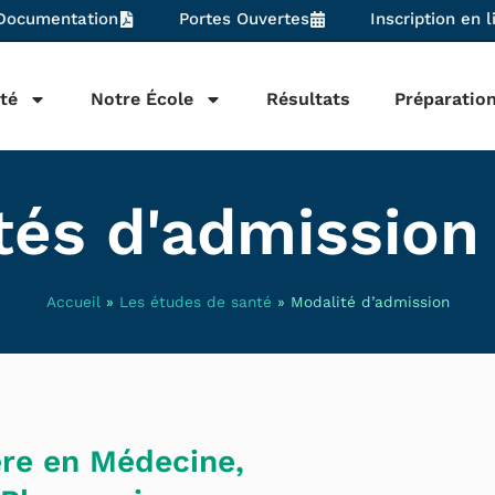
Documentation
Portes Ouvertes
Inscription en l
té
Notre École
Résultats
Préparatio
tés d'admission
Accueil
»
Les études de santé
»
Modalité d’admission
ère en Médecine,