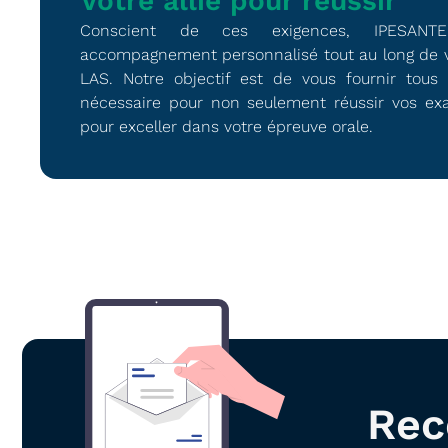
Votre allié pour réussir
Conscient de ces exigences, IPESAN
accompagnement personnalisé tout au long de 
LAS. Notre objectif est de vous fournir tous l
nécessaire pour non seulement réussir vos ex
pour exceller dans votre épreuve orale.
Rec