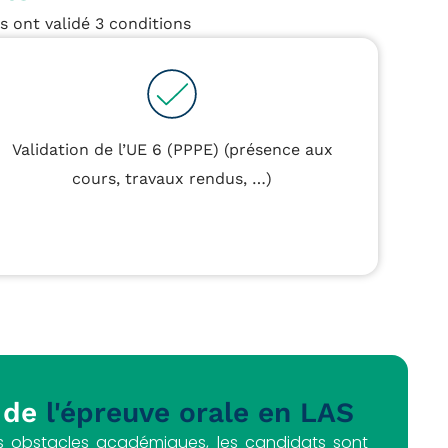
s ont validé 3 conditions
Validation de l’UE 6 (PPPE) (présence aux
cours, travaux rendus, …)
 de
l'épreuve orale en LAS
es obstacles académiques, les candidats sont